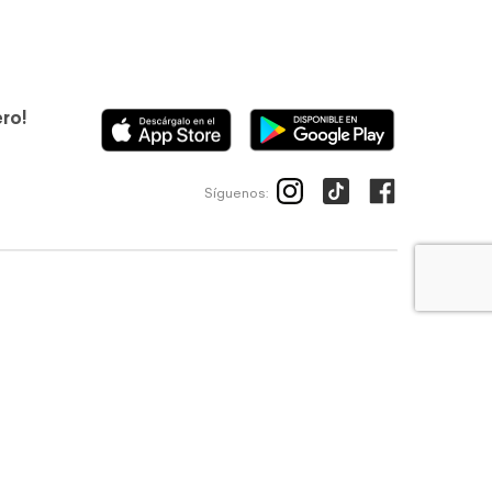
ero!
Síguenos:
ico
Avisos de privacidad