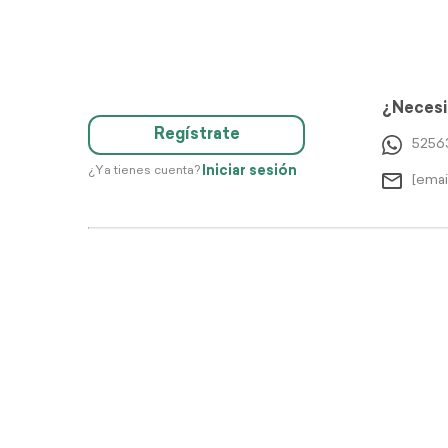
¿Necesi
Regístrate
5256
Iniciar sesión
¿Ya tienes cuenta?
[emai
Di
Justo 2026