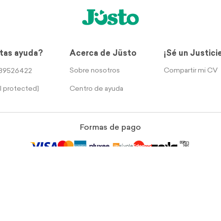
tas ayuda?
Acerca de Jüsto
¡Sé un Justici
Sobre nosotros
Compartir mi CV
39526422
Centro de ayuda
l protected]
Formas de pago
rección legal: Calle Sur 105 No. 1206, Col Aeronáutica Militar, Ciudad de Méx
Términos y Condiciones