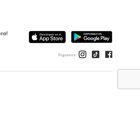
ero!
Síguenos:
ico
Avisos de privacidad