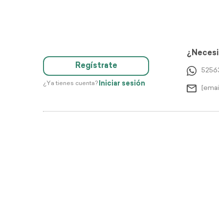
¿Necesi
Regístrate
5256
Iniciar sesión
¿Ya tienes cuenta?
[emai
Di
Justo 2026