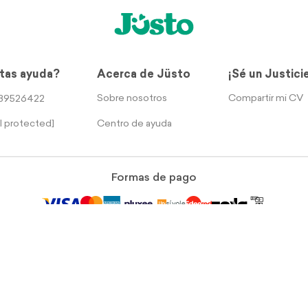
tas ayuda?
Acerca de Jüsto
¡Sé un Justici
Sobre nosotros
Compartir mi CV
39526422
Centro de ayuda
l protected]
Formas de pago
rección legal: Calle Sur 105 No. 1206, Col Aeronáutica Militar, Ciudad de Méx
Términos y Condiciones