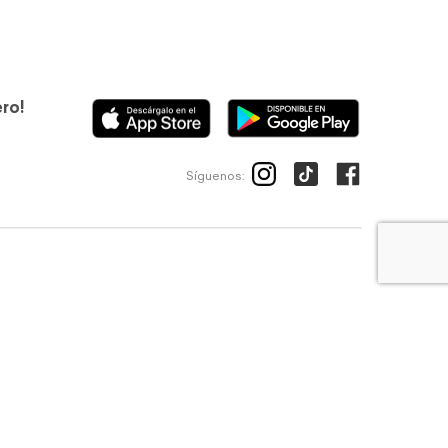
ero!
Síguenos:
ico
Avisos de privacidad