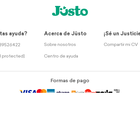
tas ayuda?
Acerca de Jüsto
¡Sé un Justici
Sobre nosotros
Compartir mi CV
39526422
Centro de ayuda
l protected]
Formas de pago
rección legal: Calle Sur 105 No. 1206, Col Aeronáutica Militar, Ciudad de Méx
Términos y Condiciones