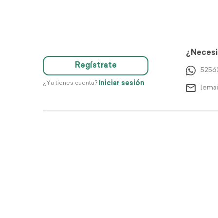
¿Necesi
Regístrate
5256
Iniciar sesión
¿Ya tienes cuenta?
[emai
Di
Justo 2026