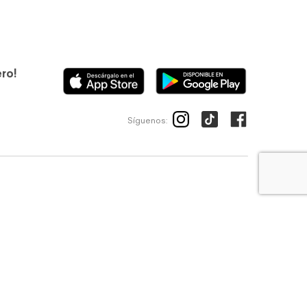
ero!
Síguenos:
ico
Avisos de privacidad