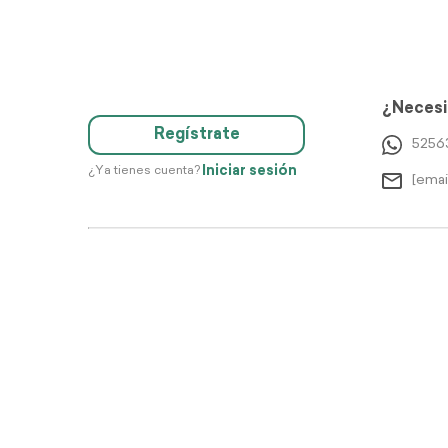
¿Necesi
Regístrate
5256
Iniciar sesión
¿Ya tienes cuenta?
[emai
Di
Justo 2026