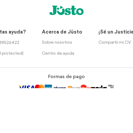
tas ayuda?
Acerca de Jüsto
¡Sé un Justici
Sobre nosotros
Compartir mi CV
39526422
Centro de ayuda
l protected]
Formas de pago
rección legal: Calle Sur 105 No. 1206, Col Aeronáutica Militar, Ciudad de Méx
Términos y Condiciones