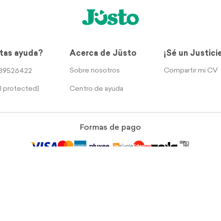
tas ayuda?
Acerca de Jüsto
¡Sé un Justici
Sobre nosotros
Compartir mi CV
39526422
Centro de ayuda
l protected]
Formas de pago
rección legal: Calle Sur 105 No. 1206, Col Aeronáutica Militar, Ciudad de Méx
Términos y Condiciones