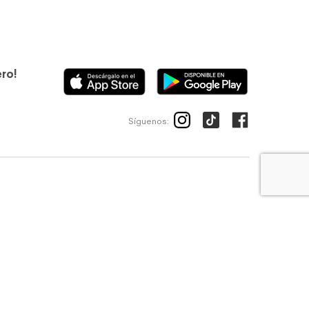
ero!
Síguenos:
ico
Avisos de privacidad