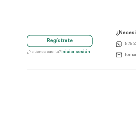
¿Necesi
Regístrate
5256
Iniciar sesión
¿Ya tienes cuenta?
[emai
Di
Justo 2026