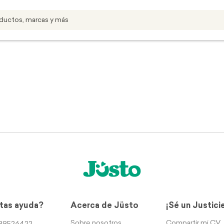
tas ayuda?
Acerca de Jüsto
¡Sé un Justici
Sobre nosotros
Compartir mi CV