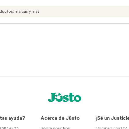
tas ayuda?
Acerca de Jüsto
¡Sé un Justici
Sobre nosotros
Compartir mi CV