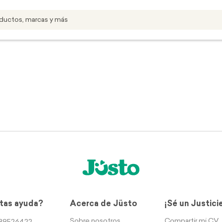
tas ayuda?
Acerca de Jüsto
¡Sé un Justici
Sobre nosotros
Compartir mi CV