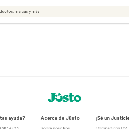
tas ayuda?
Acerca de Jüsto
¡Sé un Justici
Sobre nosotros
Compartir mi CV