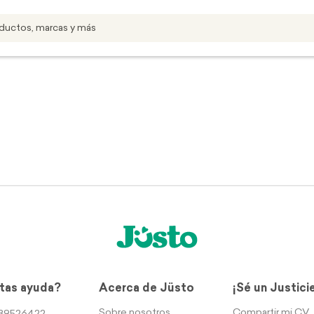
tas ayuda?
Acerca de Jüsto
¡Sé un Justici
Sobre nosotros
Compartir mi CV