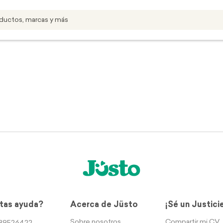
tas ayuda?
Acerca de Jüsto
¡Sé un Justici
Sobre nosotros
Compartir mi CV