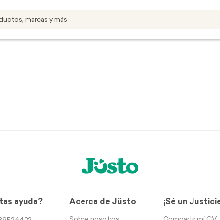
tas ayuda?
Acerca de Jüsto
¡Sé un Justici
Sobre nosotros
Compartir mi CV