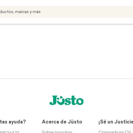
tas ayuda?
Acerca de Jüsto
¡Sé un Justici
Sobre nosotros
Compartir mi CV