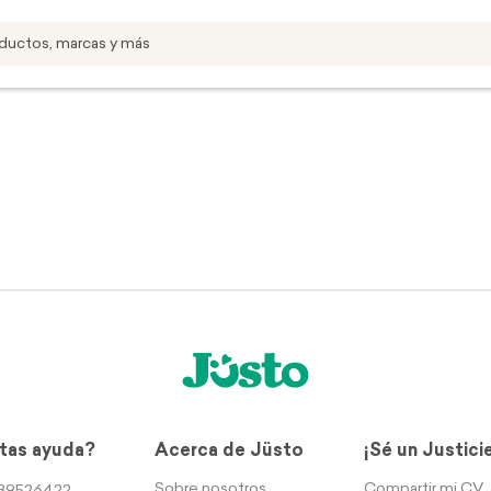
tas ayuda?
Acerca de Jüsto
¡Sé un Justici
Sobre nosotros
Compartir mi CV