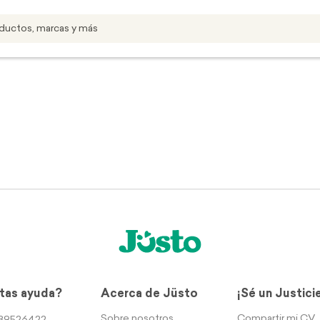
tas ayuda?
Acerca de Jüsto
¡Sé un Justici
Sobre nosotros
Compartir mi CV