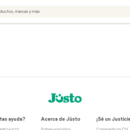
tas ayuda?
Acerca de Jüsto
¡Sé un Justici
Sobre nosotros
Compartir mi CV