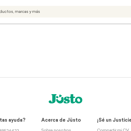
tas ayuda?
Acerca de Jüsto
¡Sé un Justici
Sobre nosotros
Compartir mi CV