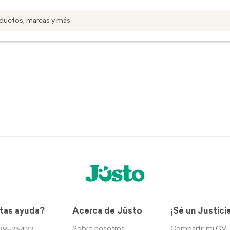
tas ayuda?
Acerca de Jüsto
¡Sé un Justici
Sobre nosotros
Compartir mi CV