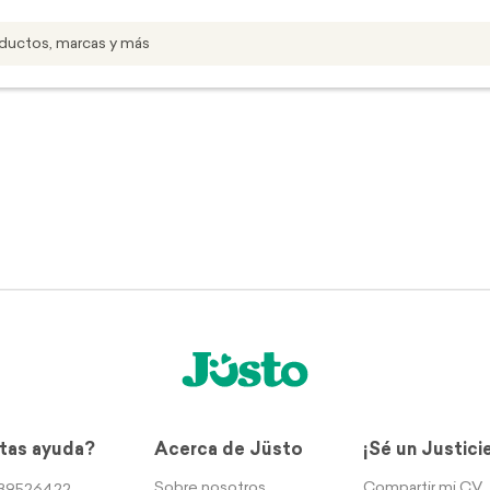
tas ayuda?
Acerca de Jüsto
¡Sé un Justici
Sobre nosotros
Compartir mi CV