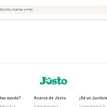
tas ayuda?
Acerca de Jüsto
¡Sé un Justici
Sobre nosotros
Compartir mi CV