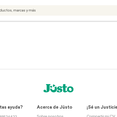
tas ayuda?
Acerca de Jüsto
¡Sé un Justici
Sobre nosotros
Compartir mi CV