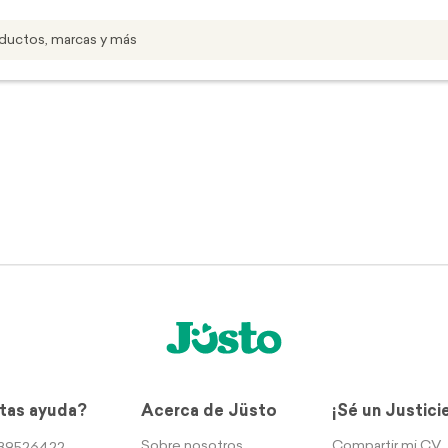
tas ayuda?
Acerca de Jüsto
¡Sé un Justici
Sobre nosotros
Compartir mi CV