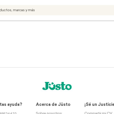
tas ayuda?
Acerca de Jüsto
¡Sé un Justici
Sobre nosotros
Compartir mi CV