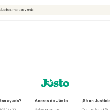
tas ayuda?
Acerca de Jüsto
¡Sé un Justici
Sobre nosotros
Compartir mi CV