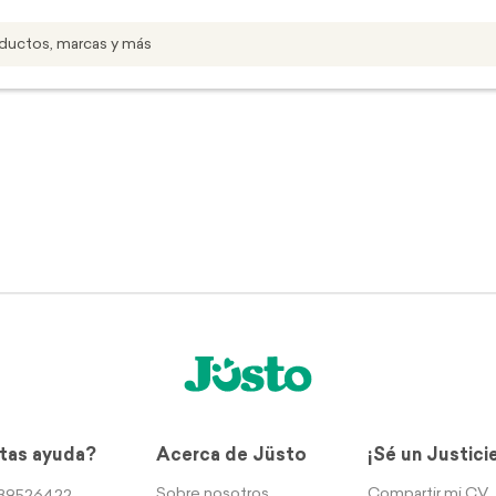
tas ayuda?
Acerca de Jüsto
¡Sé un Justici
Sobre nosotros
Compartir mi CV