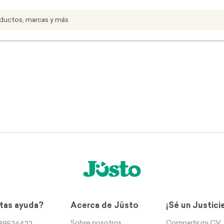
tas ayuda?
Acerca de Jüsto
¡Sé un Justici
Sobre nosotros
Compartir mi CV