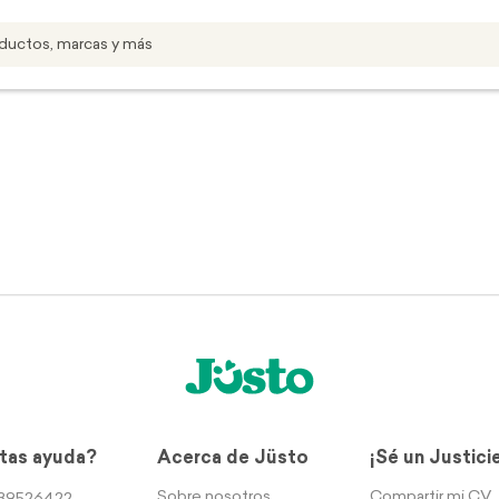
tas ayuda?
Acerca de Jüsto
¡Sé un Justici
Sobre nosotros
Compartir mi CV