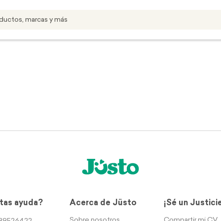
tas ayuda?
Acerca de Jüsto
¡Sé un Justici
Sobre nosotros
Compartir mi CV