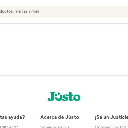
tas ayuda?
Acerca de Jüsto
¡Sé un Justici
Sobre nosotros
Compartir mi CV