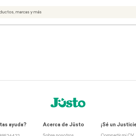
tas ayuda?
Acerca de Jüsto
¡Sé un Justici
Sobre nosotros
Compartir mi CV