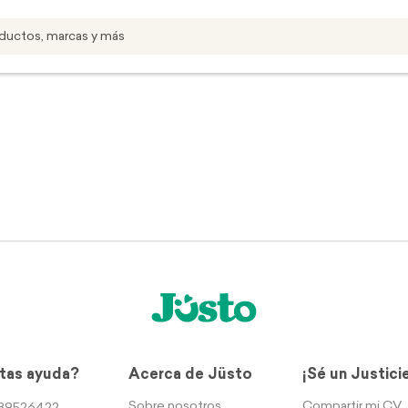
tas ayuda?
Acerca de Jüsto
¡Sé un Justici
Sobre nosotros
Compartir mi CV