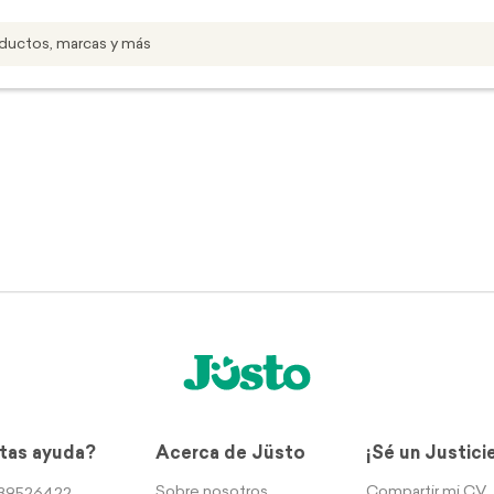
tas ayuda?
Acerca de Jüsto
¡Sé un Justici
Sobre nosotros
Compartir mi CV