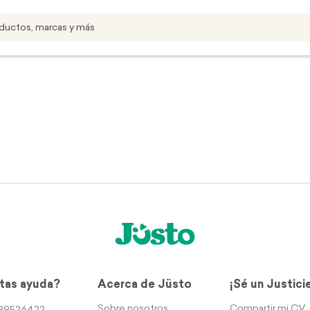
tas ayuda?
Acerca de Jüsto
¡Sé un Justici
Sobre nosotros
Compartir mi CV