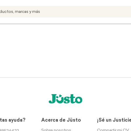
tas ayuda?
Acerca de Jüsto
¡Sé un Justici
Sobre nosotros
Compartir mi CV