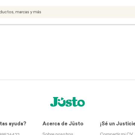
tas ayuda?
Acerca de Jüsto
¡Sé un Justici
Sobre nosotros
Compartir mi CV