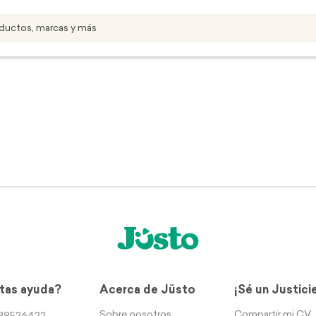
tas ayuda?
Acerca de Jüsto
¡Sé un Justici
Sobre nosotros
Compartir mi CV