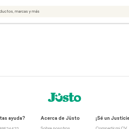
tas ayuda?
Acerca de Jüsto
¡Sé un Justici
Sobre nosotros
Compartir mi CV