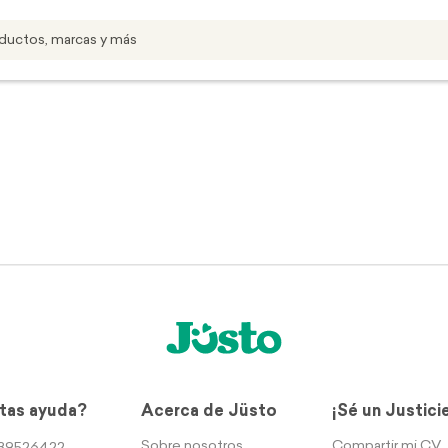
tas ayuda?
Acerca de Jüsto
¡Sé un Justici
Sobre nosotros
Compartir mi CV