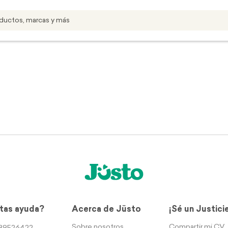
tas ayuda?
Acerca de Jüsto
¡Sé un Justici
Sobre nosotros
Compartir mi CV