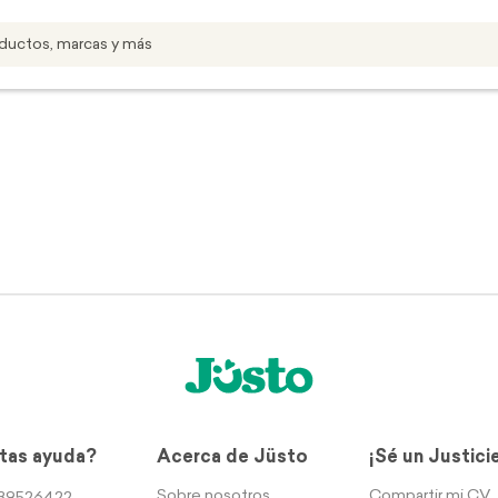
tas ayuda?
Acerca de Jüsto
¡Sé un Justici
Sobre nosotros
Compartir mi CV