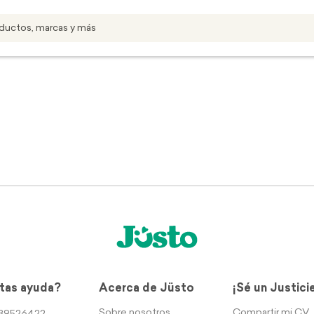
tas ayuda?
Acerca de Jüsto
¡Sé un Justici
Sobre nosotros
Compartir mi CV