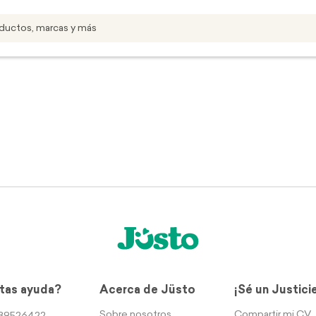
tas ayuda?
Acerca de Jüsto
¡Sé un Justici
Sobre nosotros
Compartir mi CV