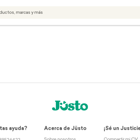
tas ayuda?
Acerca de Jüsto
¡Sé un Justici
Sobre nosotros
Compartir mi CV