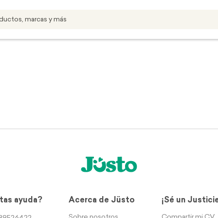
tas ayuda?
Acerca de Jüsto
¡Sé un Justici
Sobre nosotros
Compartir mi CV