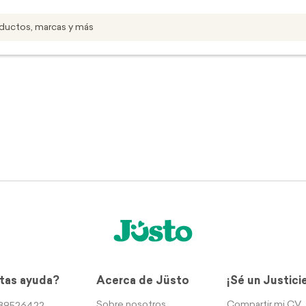
tas ayuda?
Acerca de Jüsto
¡Sé un Justici
Sobre nosotros
Compartir mi CV