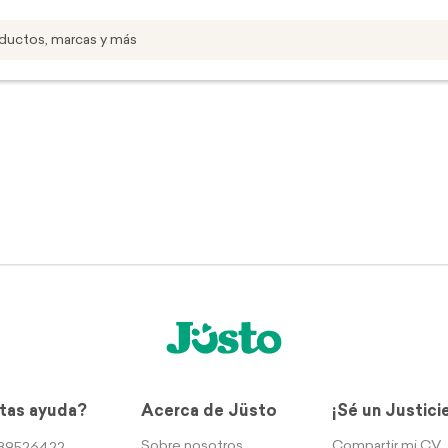
tas ayuda?
Acerca de Jüsto
¡Sé un Justici
Sobre nosotros
Compartir mi CV