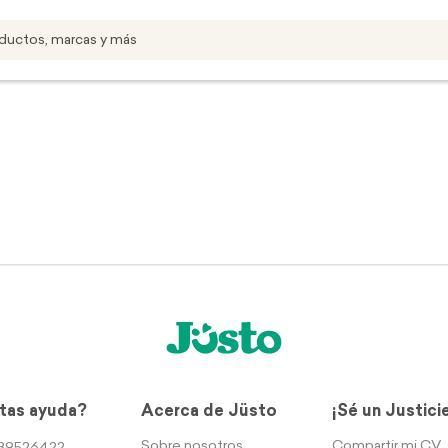
tas ayuda?
Acerca de Jüsto
¡Sé un Justici
Sobre nosotros
Compartir mi CV