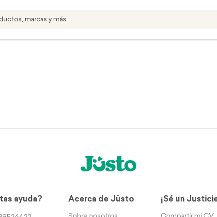
tas ayuda?
Acerca de Jüsto
¡Sé un Justici
Sobre nosotros
Compartir mi CV