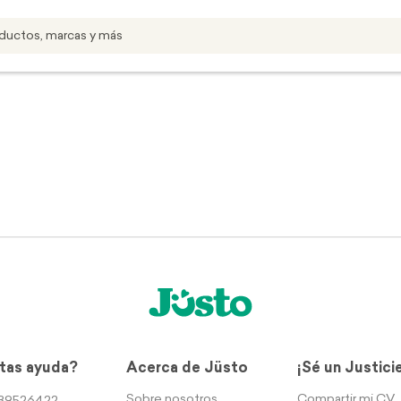
tas ayuda?
Acerca de Jüsto
¡Sé un Justici
Sobre nosotros
Compartir mi CV