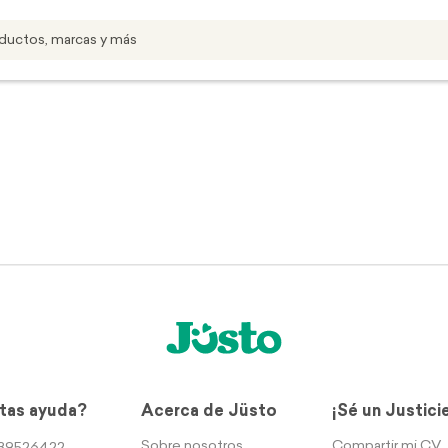
tas ayuda?
Acerca de Jüsto
¡Sé un Justici
Sobre nosotros
Compartir mi CV